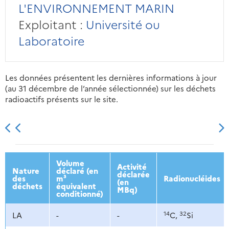
L'ENVIRONNEMENT MARIN
Exploitant :
Université ou
Laboratoire
Les données présentent les dernières informations à jour
(au 31 décembre de l’année sélectionnée) sur les déchets
radioactifs présents sur le site.
2013
2014
2015
2016
Volume
Activité
Nature
déclaré (en
déclarée
des
m³
Radionucléides
(en
déchets
équivalent
MBq)
conditionné)
14
32
LA
-
-
C,
Si