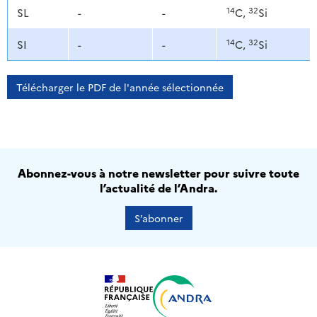
14
32
SL
-
-
C,
Si
14
32
SI
-
-
C,
Si
Télécharger le PDF de l'année sélectionnée
Abonnez-vous à notre newsletter pour suivre toute
l’actualité de l’Andra.
S’abonner