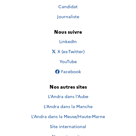
Candidat
Journaliste
Nous suivre
Nous suivre sur
LinkedIn
Nous suivre sur
X (ex-Twitter)
Nous suivre sur
YouTube
Nous suivre sur
Facebook
Nos autres sites
L'Andra dans l'Aube
L'Andra dans la Manche
L'Andra dans la Meuse/Haute-Marne
Site international