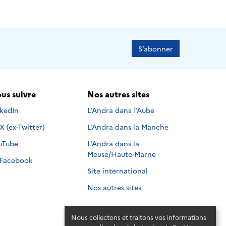
S’abonner
us suivre
Nos autres sites
s suivre sur
nkedIn
L'Andra dans l'Aube
Nous suivre sur
X (ex-Twitter)
L'Andra dans la Manche
s suivre sur
uTube
L'Andra dans la
Meuse/Haute-Marne
Nous suivre sur
Facebook
Site international
Nos autres sites
Nous collectons et traitons vos informations