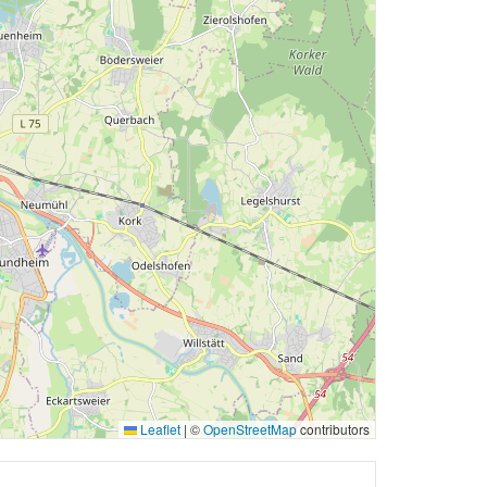
Leaflet
|
©
OpenStreetMap
contributors