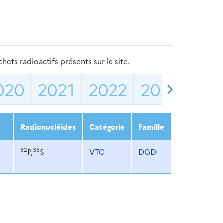
ets radioactifs présents sur le site.
020
2021
2022
2023
202
Radionucléides
Catégorie
Famille
32
35
P,
S
VTC
DGD