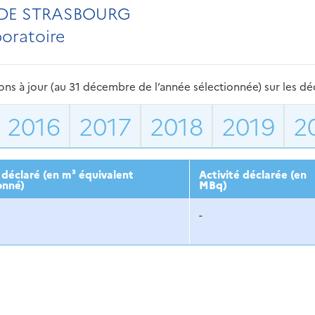
 DE STRASBOURG
boratoire
s à jour (au 31 décembre de l’année sélectionnée) sur les déch
2016
2017
2018
2019
2
déclaré (en m³ équivalent
Activité déclarée (en
onné)
MBq)
-