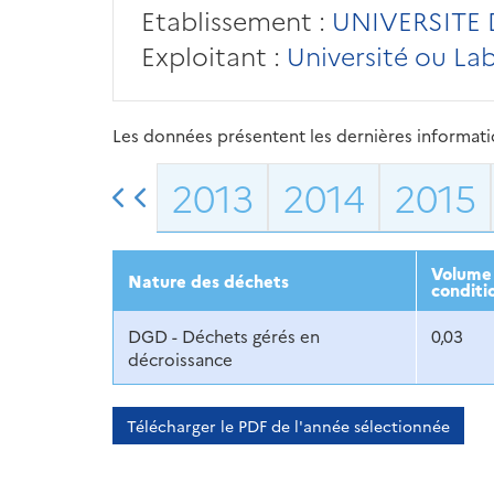
Etablissement :
UNIVERSITE
Exploitant :
Université ou La
Les données présentent les dernières information
2013
2014
2015
Volume 
Nature des déchets
conditi
DGD - Déchets gérés en
0,03
décroissance
Télécharger le PDF de l'année sélectionnée