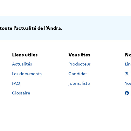
oute l’actualité de l’Andra.
Liens utiles
Vous êtes
No
Nou
Actualités
Producteur
Li
Les documents
Candidat
Nou
FAQ
Journaliste
Yo
Glossaire