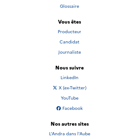
Glossaire
Vous êtes
Producteur
Candidat
Journaliste
Nous suivre
Nous suivre sur
LinkedIn
Nous suivre sur
X (ex-Twitter)
Nous suivre sur
YouTube
Nous suivre sur
Facebook
Nos autres sites
L'Andra dans l'Aube