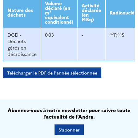
2013
2014
2015
2016
Volume
Activité
déclaré (en
Nature des
déclarée
m³
Radionucléi
déchets
(en
équivalent
MBq)
conditionné)
32
35
DGD -
0,03
-
P,
S
Déchets
gérés en
décroissance
Télécharger le PDF de l'année sélectionnée
Abonnez-vous à notre newsletter pour suivre toute
l’actualité de l’Andra.
S’abonner