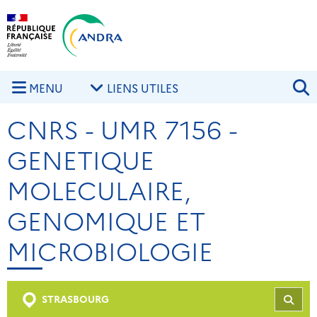
Aller au contenu principal
Skip to navigation
R
MENU
LIENS UTILES
CNRS - UMR 7156 -
GENETIQUE
MOLECULAIRE,
GENOMIQUE ET
MICROBIOLOGIE
STRASBOURG
REC