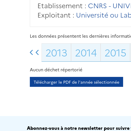
Etablissement :
CNRS - UNIV
Exploitant :
Université ou La
Les données présentent les dernières information
2013
2014
2015
Aucun déchet répertorié
Télécharger le PDF de l'année sélectionnée
Abonnez-vous à notre newsletter pour suivre t