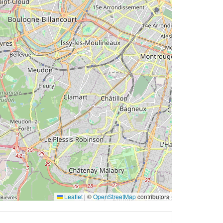
Leaflet
|
©
OpenStreetMap
contributors