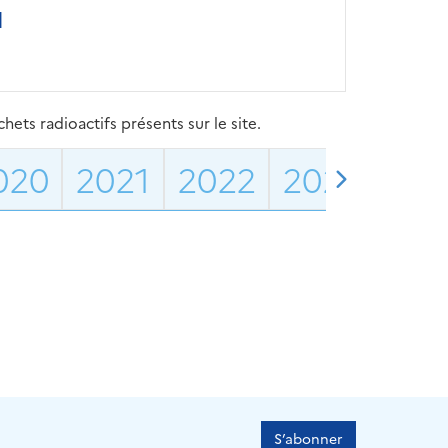
N
ets radioactifs présents sur le site.
020
2021
2022
2023
202
S’abonner