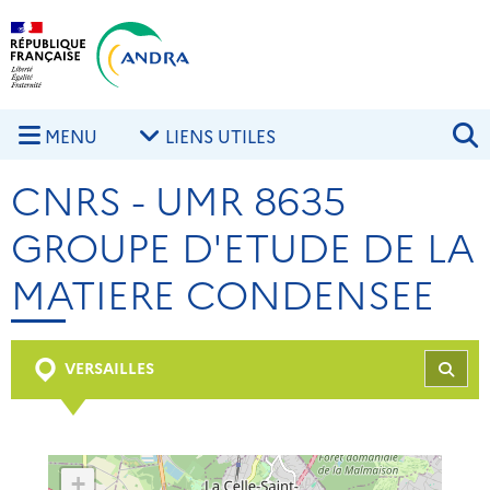
Aller au contenu principal
Skip to navigation
R
MENU
LIENS UTILES
CNRS - UMR 8635
GROUPE D'ETUDE DE LA
MATIERE CONDENSEE
VERSAILLES
REC
+