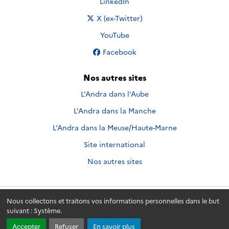
Nous suivre sur
LinkedIn
Nous suivre sur
X (ex-Twitter)
Nous suivre sur
YouTube
Nous suivre sur
Facebook
Nos autres sites
L'Andra dans l'Aube
L'Andra dans la Manche
L'Andra dans la Meuse/Haute-Marne
Site international
Nos autres sites
Nous collectons et traitons vos informations personnelles dans le but
Andra.fr
© 2026 - Andra. Tous droits réservés.
suivant :
Système
.
Accepter
Refuser
En savoir plus