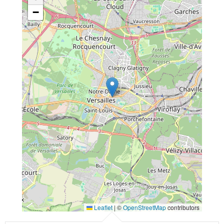
−
Leaflet
|
©
OpenStreetMap
contributors