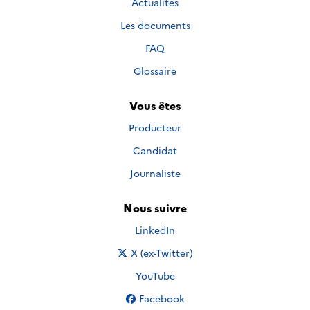
Actualités
Les documents
FAQ
Glossaire
Vous êtes
Producteur
Candidat
Journaliste
Nous suivre
Nous suivre sur
LinkedIn
Nous suivre sur
X (ex-Twitter)
Nous suivre sur
YouTube
Nous suivre sur
Facebook