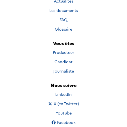
Actualités
Les documents
FAQ
Glossaire
Vous êtes
Producteur
Candidat
Journaliste
Nous suivre
Nous suivre sur
LinkedIn
Nous suivre sur
X (ex-Twitter)
Nous suivre sur
YouTube
Nous suivre sur
Facebook