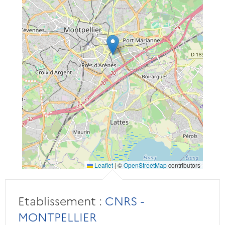
Leaflet
|
©
OpenStreetMap
contributors
Etablissement :
CNRS -
MONTPELLIER