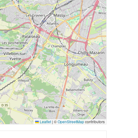
Leaflet
|
©
OpenStreetMap
contributors