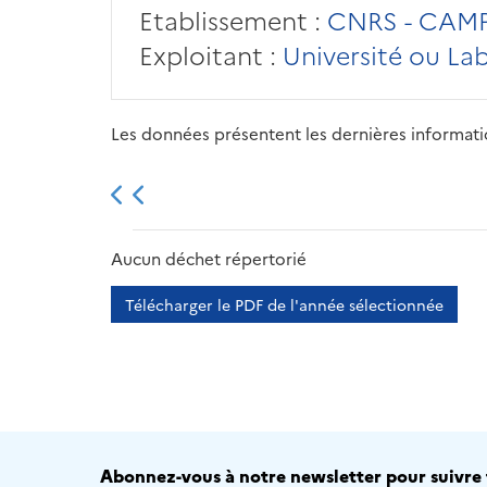
Etablissement :
CNRS - CAMP
Exploitant :
Université ou La
Les données présentent les dernières information
2013
2014
2015
Aucun déchet répertorié
Télécharger le PDF de l'année sélectionnée
Abonnez-vous à notre newsletter pour suivre t