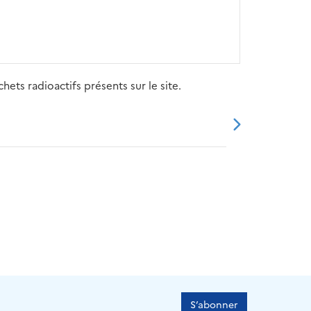
ets radioactifs présents sur le site.
20
2021
2022
2023
2024
S’abonner