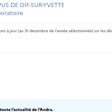
US DE GIF-SUR-YVETTE
boratoire
s à jour (au 31 décembre de l’année sélectionnée) sur les déch
2016
2017
2018
2019
20
oute l’actualité de l’Andra.