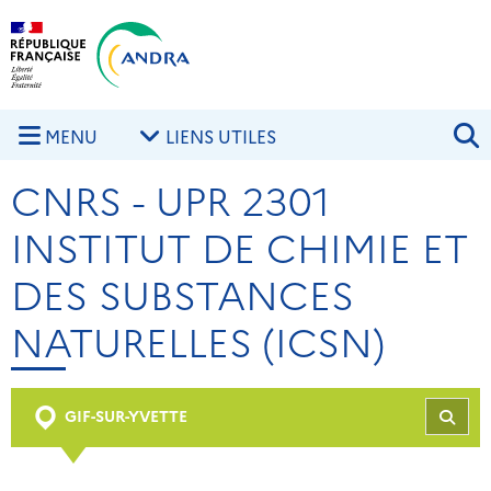
Aller au contenu principal
Skip to navigation
R
MENU
LIENS UTILES
CNRS - UPR 2301
INSTITUT DE CHIMIE ET
DES SUBSTANCES
NATURELLES (ICSN)
GIF-SUR-YVETTE
REC