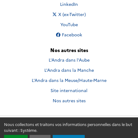
Nous suivre sur
LinkedIn
Nous suivre sur
X (ex-Twitter)
Nous suivre sur
YouTube
Nous suivre sur
Facebook
Nos autres sites
L'Andra dans l'Aube
L'Andra dans la Manche
L'Andra dans la Meuse/Haute-Marne
Site international
Nos autres sites
Nous collectons et traitons vos informations personnelles dans le but
Andra.fr
© 2026 - Andra. Tous droits réservés.
suivant :
Système
.