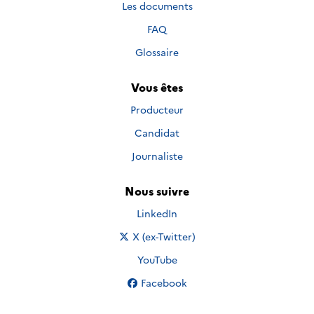
Les documents
FAQ
Glossaire
Vous êtes
Producteur
Candidat
Journaliste
Nous suivre
Nous suivre sur
LinkedIn
Nous suivre sur
X (ex-Twitter)
Nous suivre sur
YouTube
Nous suivre sur
Facebook