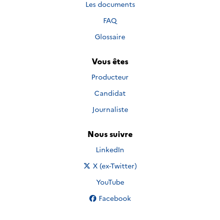
Les documents
FAQ
Glossaire
Vous êtes
Producteur
Candidat
Journaliste
Nous suivre
Nous suivre sur
LinkedIn
Nous suivre sur
X (ex-Twitter)
Nous suivre sur
YouTube
Nous suivre sur
Facebook