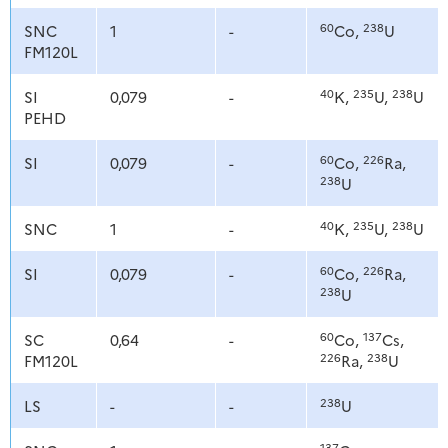
60
238
SNC
1
-
Co,
U
FM120L
40
235
238
SI
0,079
-
K,
U,
U
PEHD
60
226
SI
0,079
-
Co,
Ra,
238
U
40
235
238
SNC
1
-
K,
U,
U
60
226
SI
0,079
-
Co,
Ra,
238
U
60
137
SC
0,64
-
Co,
Cs,
226
238
FM120L
Ra,
U
238
LS
-
-
U
137