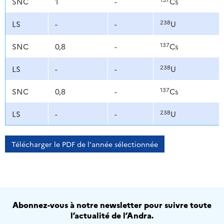
SNC
1
-
Cs
238
LS
-
-
U
137
SNC
0,8
-
Cs
238
LS
-
-
U
137
SNC
0,8
-
Cs
238
LS
-
-
U
Télécharger le PDF de l'année sélectionnée
Abonnez-vous à notre newsletter pour suivre toute
l’actualité de l’Andra.