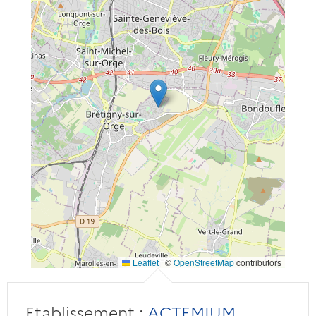
Leaflet
|
©
OpenStreetMap
contributors
Etablissement :
ACTEMIUM