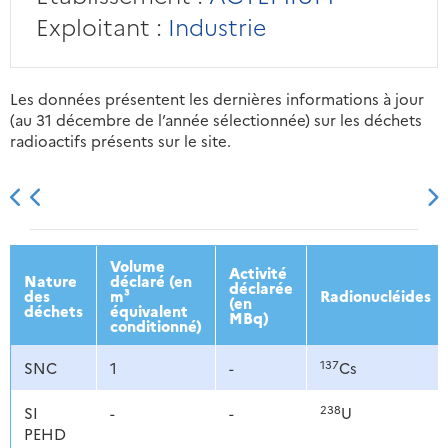
Exploitant :
Industrie
Les données présentent les dernières informations à jour
(au 31 décembre de l’année sélectionnée) sur les déchets
radioactifs présents sur le site.
2013
2014
2015
2016
Volume
Activité
Nature
déclaré (en
déclarée
des
m³
Radionucléides
(en
déchets
équivalent
MBq)
conditionné)
137
SNC
1
-
Cs
238
SI
-
-
U
PEHD