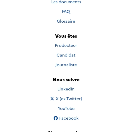
Les documents
FAQ
Glossaire
Vous êtes
Producteur
Candidat
Journaliste
Nous suivre
Nous suivre sur
LinkedIn
Nous suivre sur
X (ex-Twitter)
Nous suivre sur
YouTube
Nous suivre sur
Facebook