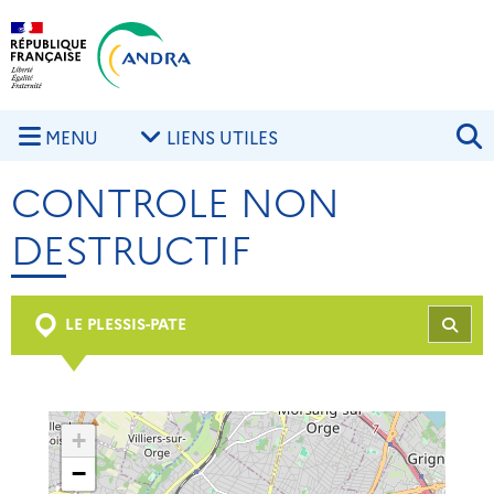
Aller au contenu principal
Skip to navigation
R
MENU
LIENS UTILES
CONTROLE NON
DESTRUCTIF
LE PLESSIS-PATE
REC
+
−