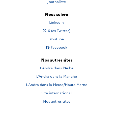
Journaliste
Nous suivre
Nous suivre sur
LinkedIn
Nous suivre sur
X (ex-Twitter)
Nous suivre sur
YouTube
Nous suivre sur
Facebook
Nos autres sites
L'Andra dans l'Aube
L'Andra dans la Manche
L'Andra dans la Meuse/Haute-Marne
Site international
Nos autres sites