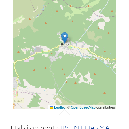
Leaflet
|
©
OpenStreetMap
contributors
Etablissement :
IPSEN PHARMA