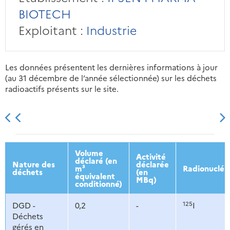
BIOTECH
Exploitant :
Industrie
Les données présentent les dernières informations à jour
(au 31 décembre de l’année sélectionnée) sur les déchets
radioactifs présents sur le site.
2013
2014
2015
2016
Volume
Activité
déclaré (en
Nature des
déclarée
m³
Radionucléi
déchets
(en
équivalent
MBq)
conditionné)
125
DGD -
0,2
-
I
Déchets
gérés en