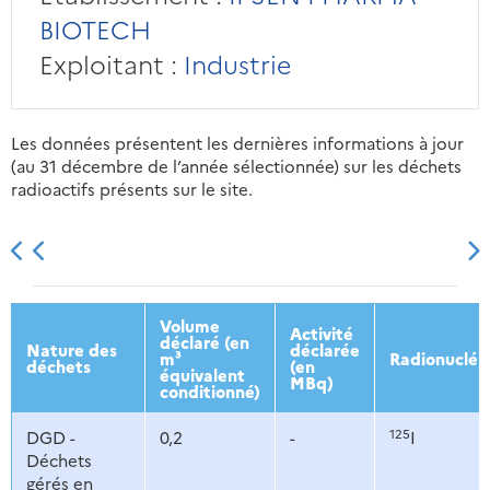
BIOTECH
Exploitant :
Industrie
Les données présentent les dernières informations à jour
(au 31 décembre de l’année sélectionnée) sur les déchets
radioactifs présents sur le site.
2013
2014
2015
2016
Volume
Activité
déclaré (en
Nature des
déclarée
m³
Radionucléi
déchets
(en
équivalent
MBq)
conditionné)
125
DGD -
0,2
-
I
Déchets
gérés en