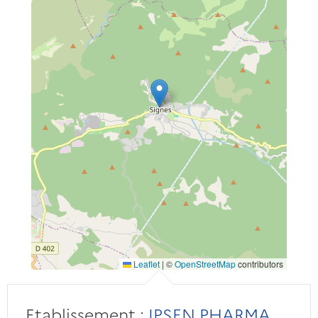
Leaflet
|
©
OpenStreetMap
contributors
Etablissement :
IPSEN PHARMA