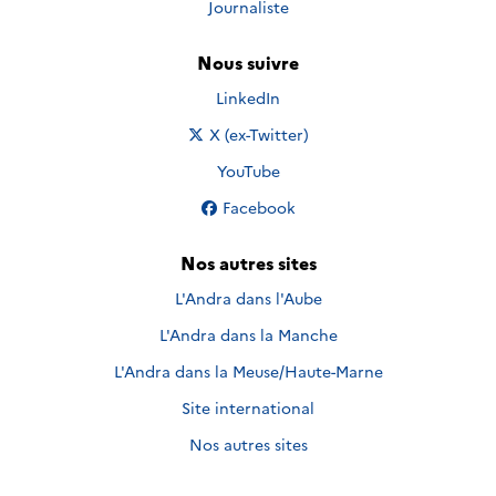
Journaliste
Nous suivre
Nous suivre sur
LinkedIn
Nous suivre sur
X (ex-Twitter)
Nous suivre sur
YouTube
Nous suivre sur
Facebook
Nos autres sites
L'Andra dans l'Aube
L'Andra dans la Manche
L'Andra dans la Meuse/Haute-Marne
Site international
Nos autres sites