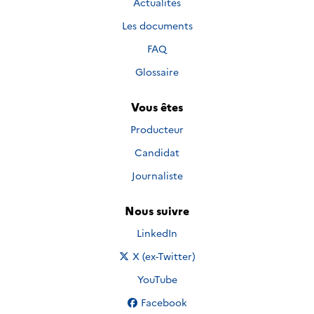
Actualités
Les documents
FAQ
Glossaire
Vous êtes
Producteur
Candidat
Journaliste
Nous suivre
Nous suivre sur
LinkedIn
Nous suivre sur
X (ex-Twitter)
Nous suivre sur
YouTube
Nous suivre sur
Facebook