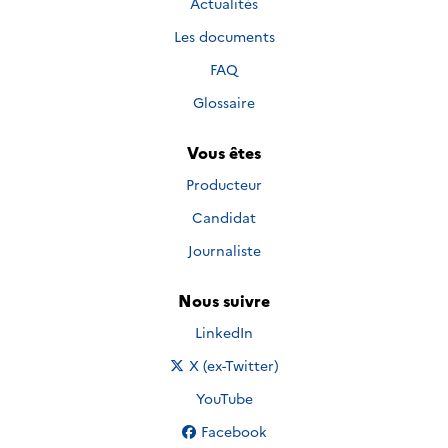
Actualités
Les documents
FAQ
Glossaire
Vous êtes
Producteur
Candidat
Journaliste
Nous suivre
Nous suivre sur
LinkedIn
Nous suivre sur
X (ex-Twitter)
Nous suivre sur
YouTube
Nous suivre sur
Facebook