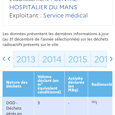
HOSPITALIER DU MANS
Exploitant :
Service médical
Les données présentent les dernières informations à jour
(au 31 décembre de l’année sélectionnée) sur les déchets
radioactifs présents sur le site.
2013
2014
2015
2016
Volume
Activité
déclaré (en
Nature des
déclarée
m³
Radionucléi
déchets
(en
équivalent
MBq)
conditionné)
131
DGD -
3
-
I
Déchets
gérés en