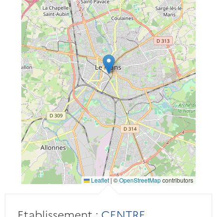
Leaflet
|
©
OpenStreetMap
contributors
Etablissement :
CENTRE