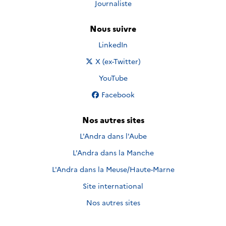
Journaliste
Nous suivre
Nous suivre sur
LinkedIn
Nous suivre sur
X (ex-Twitter)
Nous suivre sur
YouTube
Nous suivre sur
Facebook
Nos autres sites
L'Andra dans l'Aube
L'Andra dans la Manche
L'Andra dans la Meuse/Haute-Marne
Site international
Nos autres sites