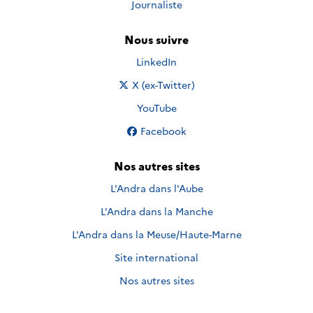
Journaliste
Nous suivre
Nous suivre sur
LinkedIn
Nous suivre sur
X (ex-Twitter)
Nous suivre sur
YouTube
Nous suivre sur
Facebook
Nos autres sites
L'Andra dans l'Aube
L'Andra dans la Manche
L'Andra dans la Meuse/Haute-Marne
Site international
Nos autres sites