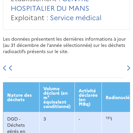
HOSPITALIER DU MANS
Exploitant :
Service médical
Les données présentent les dernières informations à jour
(au 31 décembre de l’année sélectionnée) sur les déchets
radioactifs présents sur le site.
2013
2014
2015
2016
Volume
Activité
déclaré (en
Nature des
déclarée
m³
Radionucléi
déchets
(en
équivalent
MBq)
conditionné)
131
DGD -
3
-
I
Déchets
gérés en