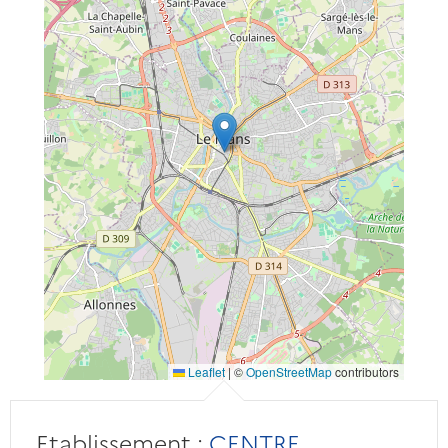
Leaflet
|
©
OpenStreetMap
contributors
Etablissement :
CENTRE