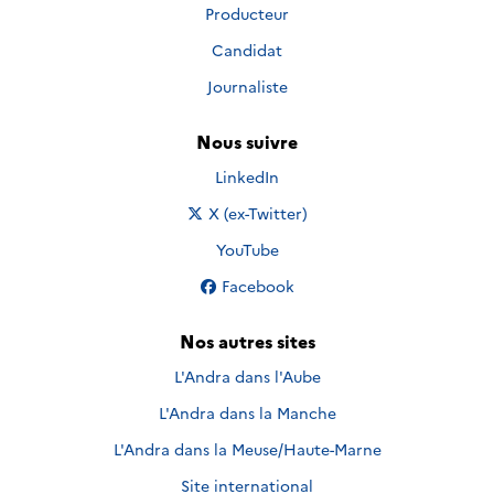
Producteur
Candidat
Journaliste
Nous suivre
Nous suivre sur
LinkedIn
Nous suivre sur
X (ex-Twitter)
Nous suivre sur
YouTube
Nous suivre sur
Facebook
Nos autres sites
L'Andra dans l'Aube
L'Andra dans la Manche
L'Andra dans la Meuse/Haute-Marne
Site international