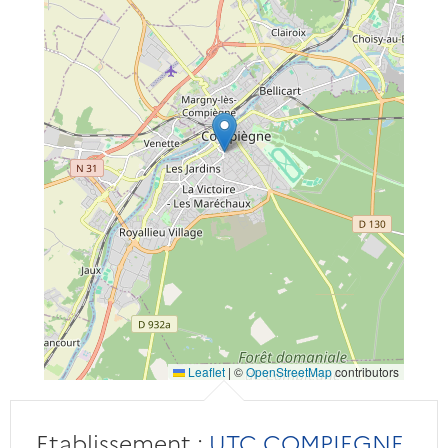
Leaflet
|
©
OpenStreetMap
contributors
Etablissement :
UTC COMPIEGNE