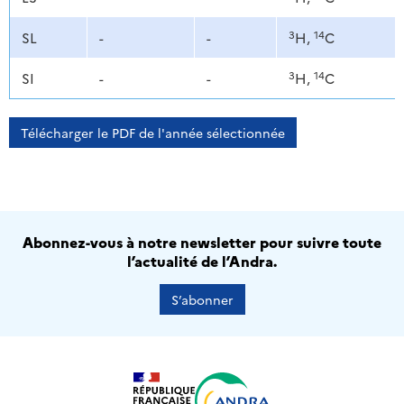
3
14
SL
-
-
H,
C
3
14
SI
-
-
H,
C
Télécharger le PDF de l'année sélectionnée
Abonnez-vous à notre newsletter pour suivre toute
l’actualité de l’Andra.
S’abonner