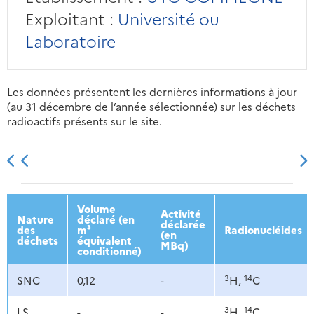
Exploitant :
Université ou
Laboratoire
Les données présentent les dernières informations à jour
(au 31 décembre de l’année sélectionnée) sur les déchets
radioactifs présents sur le site.
2013
2014
2015
2016
Volume
Activité
Nature
déclaré (en
déclarée
des
m³
Radionucléides
(en
déchets
équivalent
MBq)
conditionné)
3
14
SNC
0,12
-
H,
C
3
14
LS
-
-
H,
C