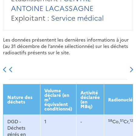
ANTOINE LACASSAGNE
Exploitant :
Service médical
Les données présentent les dernières informations à jour
(au 31 décembre de l’année sélectionnée) sur les déchets
radioactifs présents sur le site.
2013
2014
2015
2016
Volume
Activité
déclaré (en
Nature des
déclarée
m³
Radionucléi
déchets
(en
équivalent
MBq)
conditionné)
58
51
124
DGD -
1
-
Co,
Cr,
Déchets
gérés en