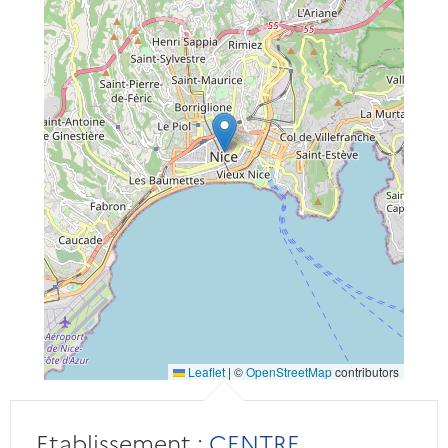
Leaflet
|
©
OpenStreetMap
contributors
Etablissement :
CENTRE