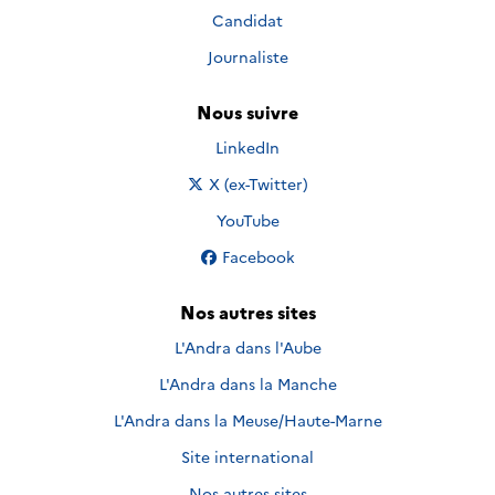
Candidat
Journaliste
Nous suivre
Nous suivre sur
LinkedIn
Nous suivre sur
X (ex-Twitter)
Nous suivre sur
YouTube
Nous suivre sur
Facebook
Nos autres sites
L'Andra dans l'Aube
L'Andra dans la Manche
L'Andra dans la Meuse/Haute-Marne
Site international
Nos autres sites