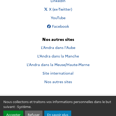
Nous suivre sur
LinkedIn
Nous suivre sur
X (ex-Twitter)
Nous suivre sur
YouTube
Nous suivre sur
Facebook
Nos autres sites
L'Andra dans l'Aube
L'Andra dans la Manche
L'Andra dans la Meuse/Haute-Marne
Site international
Nos autres sites
Nous collectons et traitons vos informations personnelles dans le but
Andra.fr
© 2026 - Andra. Tous droits réservés.
suivant :
Système
.
Accepter
Refuser
En savoir plus