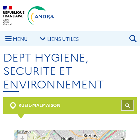
Aller au contenu principal
Skip to navigation
R
MENU
LIENS UTILES
DEPT HYGIENE,
SECURITE ET
ENVIRONNEMENT
RUEIL-MALMAISON
REC
+