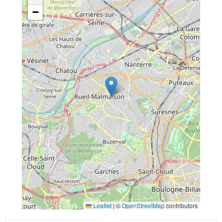
−
Leaflet
|
©
OpenStreetMap
contributors