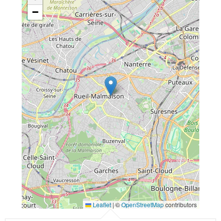
−
Leaflet
|
©
OpenStreetMap
contributors