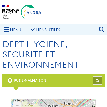
Aller au contenu principal
Skip to navigation
R
MENU
LIENS UTILES
DEPT HYGIENE,
SECURITE ET
ENVIRONNEMENT
RUEIL-MALMAISON
REC
+