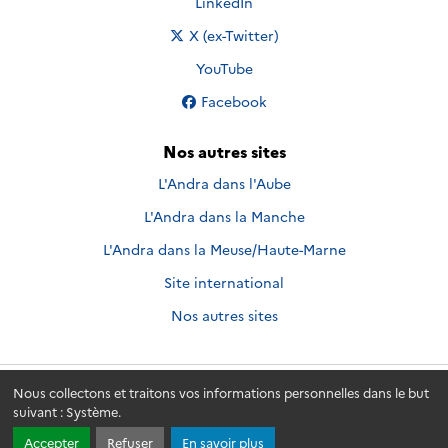
Nous suivre sur
LinkedIn
Nous suivre sur
X (ex-Twitter)
Nous suivre sur
YouTube
Nous suivre sur
Facebook
Nos autres sites
L'Andra dans l'Aube
L'Andra dans la Manche
L'Andra dans la Meuse/Haute-Marne
Site international
Nos autres sites
Nous collectons et traitons vos informations personnelles dans le but
Andra.fr
© 2026 - Andra. Tous droits réservés.
suivant :
Système
.
Accepter
Refuser
En savoir plus