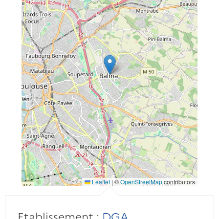
Leaflet
|
©
OpenStreetMap
contributors
Etablissement :
DGA