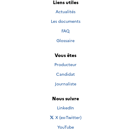
Liens utiles
Actualités
Les documents
FAQ
Glossaire
Vous êtes
Producteur
Candidat
Journaliste
Nous suivre
Nous suivre sur
LinkedIn
Nous suivre sur
X (ex-Twitter)
Nous suivre sur
YouTube