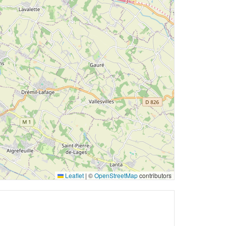
Leaflet
|
©
OpenStreetMap
contributors