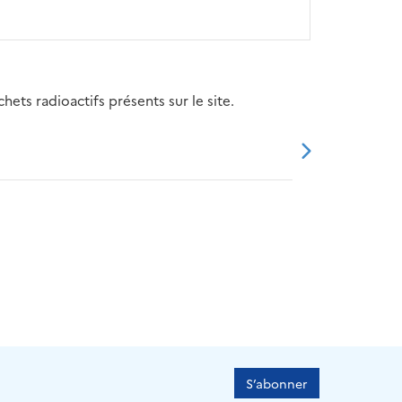
ets radioactifs présents sur le site.
20
2021
2022
2023
2024
S’abonner