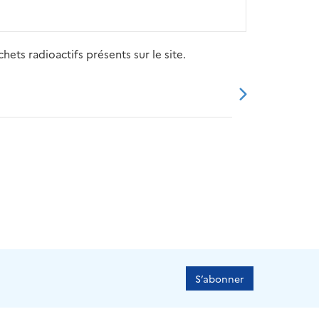
ets radioactifs présents sur le site.
20
2021
2022
2023
2024
S’abonner