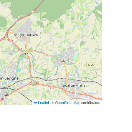
Leaflet
|
©
OpenStreetMap
contributors