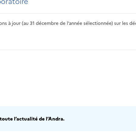
boratoire
s à jour (au 31 décembre de l’année sélectionnée) sur les déch
2016
2017
2018
2019
20
oute l’actualité de l’Andra.