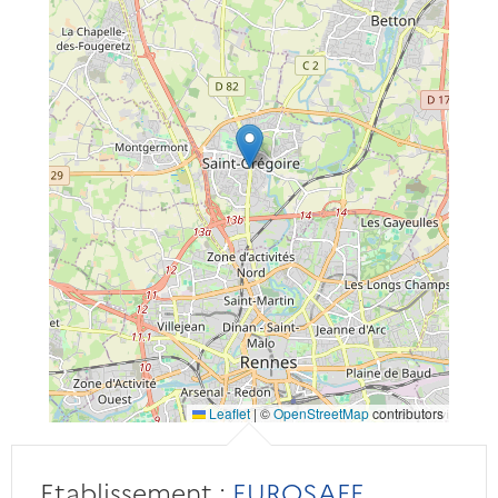
Leaflet
|
©
OpenStreetMap
contributors
Etablissement :
EUROSAFE