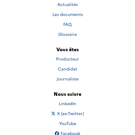
Actualités
Les documents
FAQ
Glossaire
Vous êtes
Producteur
Candidat
Journaliste
Nous suivre
Nous suivre sur
LinkedIn
Nous suivre sur
X (ex-Twitter)
Nous suivre sur
YouTube
Nous suivre sur
Facebook