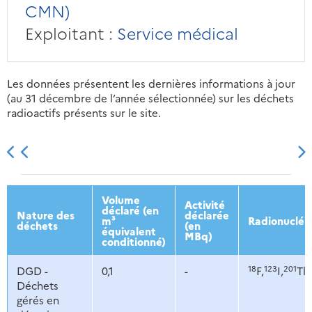
CMN)
Exploitant :
Service médical
Les données présentent les dernières informations à jour
(au 31 décembre de l’année sélectionnée) sur les déchets
radioactifs présents sur le site.
2013
2014
2015
2016
Volume
Activité
déclaré (en
Nature des
déclarée
m³
Radionucléi
déchets
(en
équivalent
MBq)
conditionné)
18
123
201
DGD -
0,1
-
F,
I,
Tl,
Déchets
gérés en