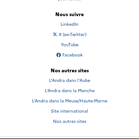
Nous suivre
Nous suivre sur
LinkedIn
Nous suivre sur
X (ex-Twitter)
Nous suivre sur
YouTube
Nous suivre sur
Facebook
Nos autres sites
L'Andra dans l'Aube
L'Andra dans la Manche
L'Andra dans la Meuse/Haute-Marne
Site international
Nos autres sites