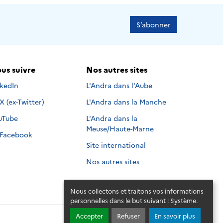
S’abonner
us suivre
Nos autres sites
s suivre sur
nkedIn
L'Andra dans l'Aube
Nous suivre sur
X (ex-Twitter)
L'Andra dans la Manche
s suivre sur
uTube
L'Andra dans la
Meuse/Haute-Marne
Nous suivre sur
Facebook
Site international
Nos autres sites
Nous collectons et traitons vos informations
personnelles dans le but suivant :
Système
.
Accepter
Refuser
En savoir plus
© 2026 - Andra. Tous droits réservés.