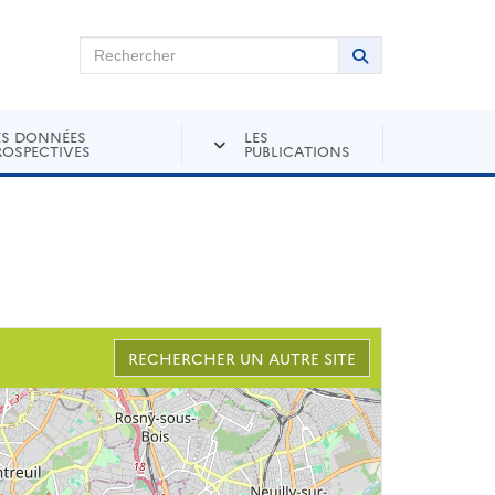
chercher sur Andra Inventaire
Rechercher
Lancer la recher
ES DONNÉES
LES
ROSPECTIVES
PUBLICATIONS
RECHERCHER UN AUTRE SITE