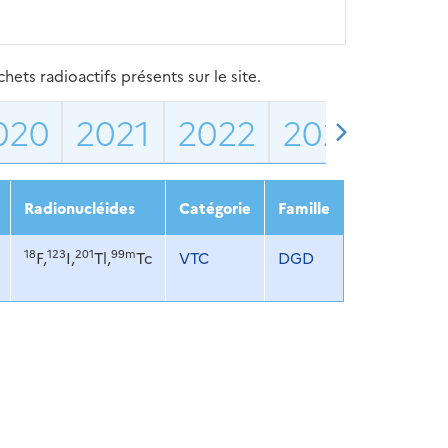
ets radioactifs présents sur le site.
020
2021
2022
2023
202
Radionucléides
Catégorie
Famille
18
123
201
99m
F,
I,
Tl,
Tc
VTC
DGD