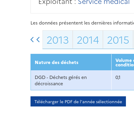
Exploitant :
Service médical
Les données présentent les dernières information
2013
2014
2015
Volume d
Nature des déchets
conditio
DGD - Déchets gérés en
0,1
décroissance
Télécharger le PDF de l'année sélectionnée