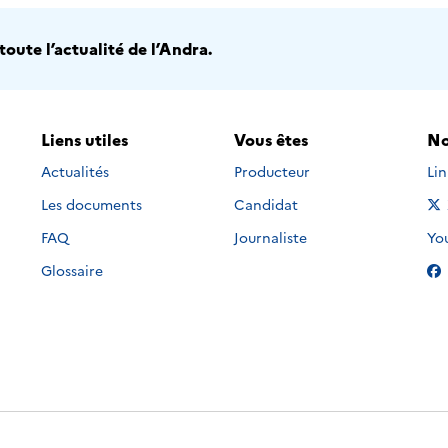
oute l’actualité de l’Andra.
Liens utiles
Vous êtes
No
Nou
Actualités
Producteur
Li
Les documents
Candidat
Nou
FAQ
Journaliste
Yo
Glossaire