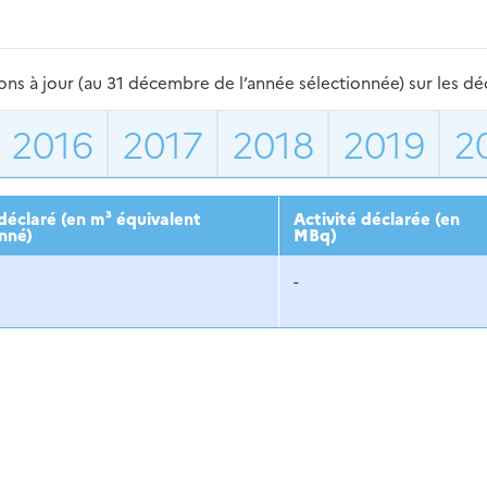
s à jour (au 31 décembre de l’année sélectionnée) sur les déch
2016
2017
2018
2019
2
éclaré (en m³ équivalent
Activité déclarée (en
nné)
MBq)
-