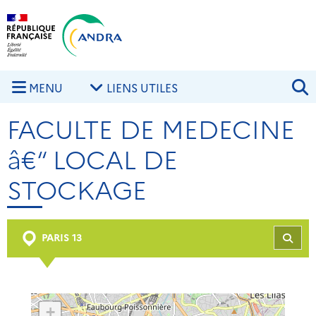
Aller au contenu principal
Skip to navigation
R
MENU
LIENS UTILES
FACULTE DE MEDECINE
â€“ LOCAL DE
STOCKAGE
PARIS 13
REC
+