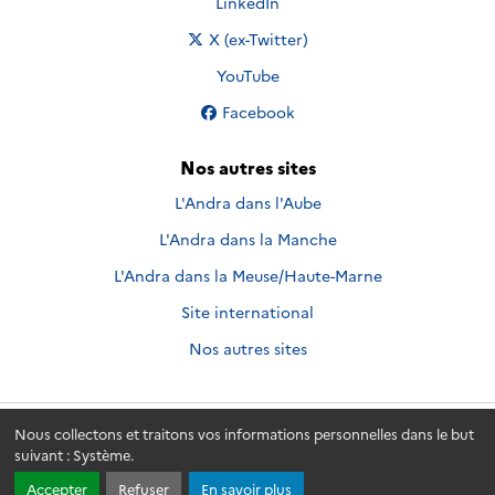
Nous suivre sur
LinkedIn
Nous suivre sur
X (ex-Twitter)
Nous suivre sur
YouTube
Nous suivre sur
Facebook
Nos autres sites
L'Andra dans l'Aube
L'Andra dans la Manche
L'Andra dans la Meuse/Haute-Marne
Site international
Nos autres sites
Nous collectons et traitons vos informations personnelles dans le but
Andra.fr
© 2026 - Andra. Tous droits réservés.
suivant :
Système
.
Accepter
Refuser
En savoir plus