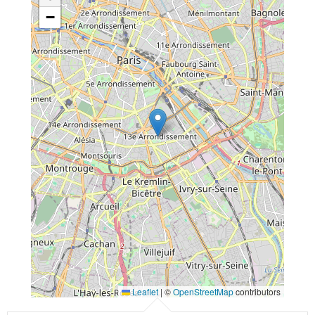
−
Leaflet
|
©
OpenStreetMap
contributors