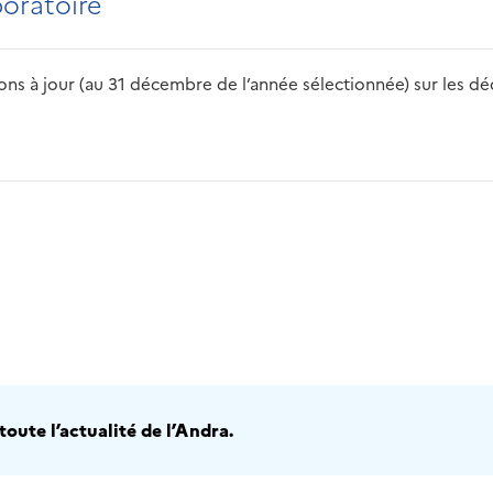
boratoire
s à jour (au 31 décembre de l’année sélectionnée) sur les déch
2016
2017
2018
2019
20
oute l’actualité de l’Andra.