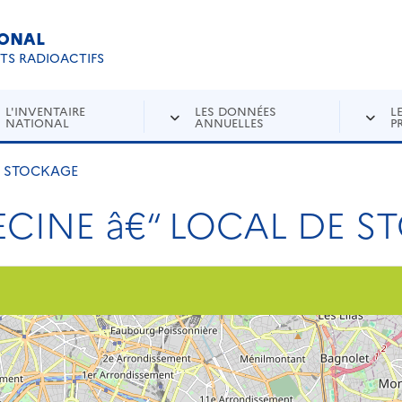
IONAL
Re
ETS RADIOACTIFS
L'INVENTAIRE
LES DONNÉES
L
NATIONAL
ANNUELLES
P
E STOCKAGE
ECINE â€“ LOCAL DE 