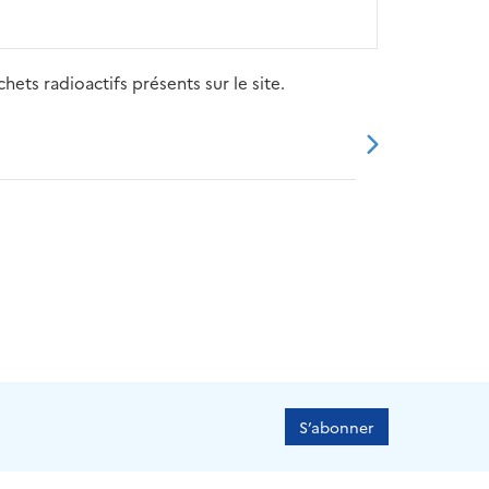
ets radioactifs présents sur le site.
20
2021
2022
2023
2024
S’abonner