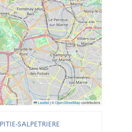
Leaflet
|
©
OpenStreetMap
contributors
PITIE-SALPETRIERE