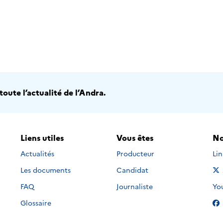
oute l’actualité de l’Andra.
Liens utiles
Vous êtes
No
Nou
Actualités
Producteur
Li
Les documents
Candidat
Nou
FAQ
Journaliste
Yo
Glossaire