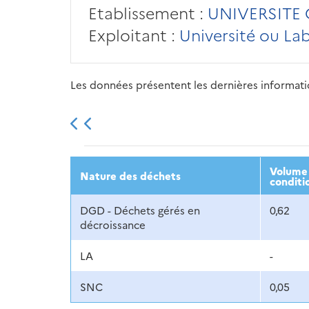
Etablissement :
UNIVERSITE 
Exploitant :
Université ou La
Les données présentent les dernières information
2013
2014
2015
Volume 
Nature des déchets
conditi
DGD - Déchets gérés en
0,62
décroissance
LA
-
SNC
0,05