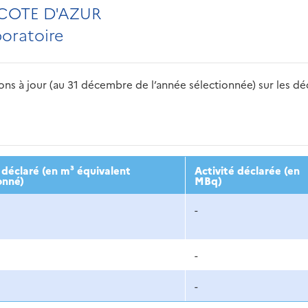
COTE D'AZUR
boratoire
s à jour (au 31 décembre de l’année sélectionnée) sur les déch
2016
2017
2018
2019
20
déclaré (en m³ équivalent
Activité déclarée (en
onné)
MBq)
-
-
-