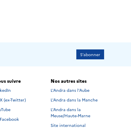
S’abonner
us suivre
Nos autres sites
s suivre sur
nkedIn
L'Andra dans l'Aube
Nous suivre sur
X (ex-Twitter)
L'Andra dans la Manche
s suivre sur
uTube
L'Andra dans la
Meuse/Haute-Marne
Nous suivre sur
Facebook
Site international