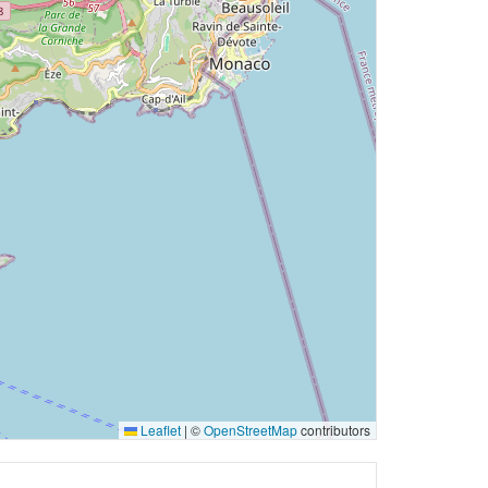
Leaflet
|
©
OpenStreetMap
contributors