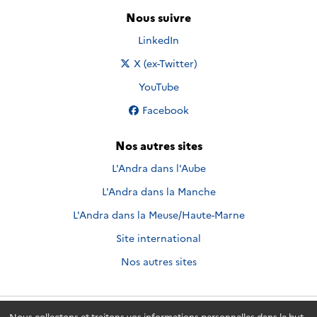
Nous suivre
Nous suivre sur
LinkedIn
Nous suivre sur
X (ex-Twitter)
Nous suivre sur
YouTube
Nous suivre sur
Facebook
Nos autres sites
L'Andra dans l'Aube
L'Andra dans la Manche
L'Andra dans la Meuse/Haute-Marne
Site international
Nos autres sites
Nous collectons et traitons vos informations personnelles dans le but