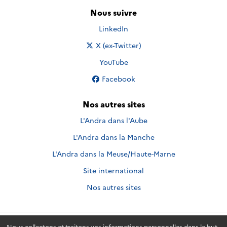
Nous suivre
Nous suivre sur
LinkedIn
Nous suivre sur
X (ex-Twitter)
Nous suivre sur
YouTube
Nous suivre sur
Facebook
Nos autres sites
L'Andra dans l'Aube
L'Andra dans la Manche
L'Andra dans la Meuse/Haute-Marne
Site international
Nos autres sites
Nous collectons et traitons vos informations personnelles dans le but