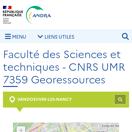
Aller au contenu principal
Skip to navigation
R
MENU
LIENS UTILES
Faculté des Sciences et
techniques - CNRS UMR
7359 Georessources
VANDOEUVRE-LES-NANCY
REC
+