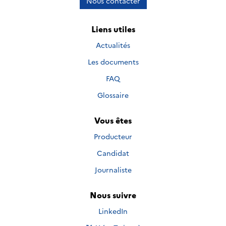
Nous contacter
Liens utiles
Actualités
Les documents
FAQ
Glossaire
Vous êtes
Producteur
Candidat
Journaliste
Nous suivre
Nous suivre sur
LinkedIn