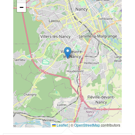
−
Leaflet
|
©
OpenStreetMap
contributors