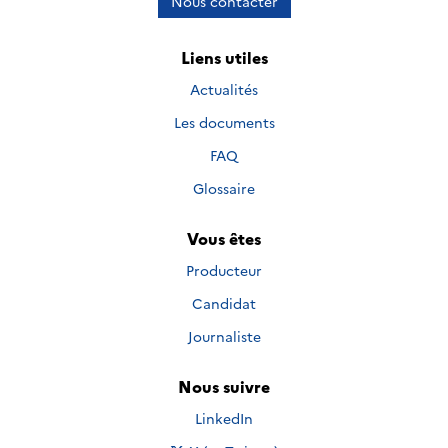
Nous contacter
Liens utiles
Actualités
Les documents
FAQ
Glossaire
Vous êtes
Producteur
Candidat
Journaliste
Nous suivre
Nous suivre sur
LinkedIn