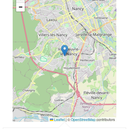
−
Leaflet
|
©
OpenStreetMap
contributors