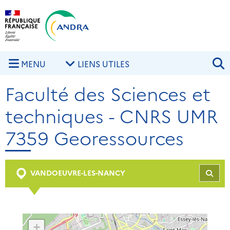
Aller au contenu principal
Skip to navigation
R
MENU
LIENS UTILES
Faculté des Sciences et
techniques - CNRS UMR
7359 Georessources
VANDOEUVRE-LES-NANCY
REC
+