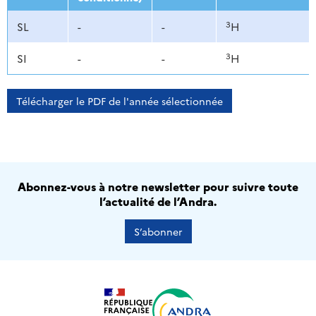
3
SL
-
-
H
3
SI
-
-
H
Télécharger le PDF de l'année sélectionnée
Abonnez-vous à notre newsletter pour suivre toute
l’actualité de l’Andra.
S’abonner