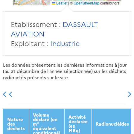
Leaflet
|
©
OpenStreetMap
contributors
Etablissement :
DASSAULT
AVIATION
Exploitant :
Industrie
Les données présentent les dernières informations à jour
(au 31 décembre de l’année sélectionnée) sur les déchets
radioactifs présents sur le site.
2013
2014
2015
2016
Volume
Activité
Nature
déclaré (en
déclarée
des
m³
Radionucléides
(en
déchets
équivalent
MBq)
conditionné)