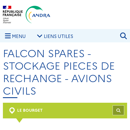
Aller au contenu principal
Skip to navigation
R
MENU
LIENS UTILES
FALCON SPARES -
STOCKAGE PIECES DE
RECHANGE - AVIONS
CIVILS
LE BOURGET
REC