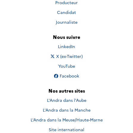
Producteur
Candidat
Journaliste
Nous suivre
Nous suivre sur
LinkedIn
Nous suivre sur
X (ex-Twitter)
Nous suivre sur
YouTube
Nous suivre sur
Facebook
Nos autres sites
L'Andra dans l'Aube
L'Andra dans la Manche
L'Andra dans la Meuse/Haute-Marne
Site international