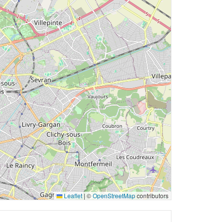
Leaflet
|
©
OpenStreetMap
contributors