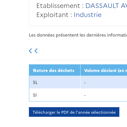
Etablissement :
DASSAULT A
Exploitant :
Industrie
Les données présentent les dernières information
2013
2014
2015
Nature des déchets
Volume déclaré (en 
SL
-
SI
-
Télécharger le PDF de l'année sélectionnée