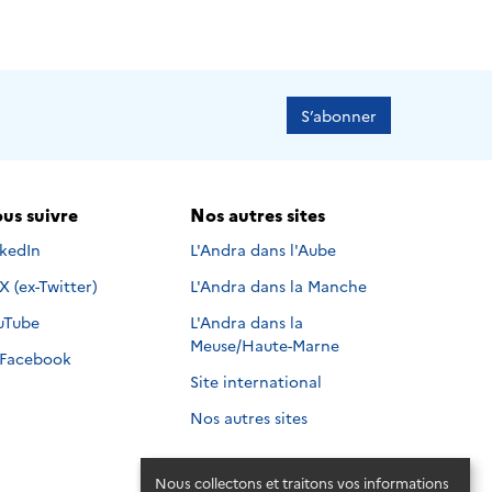
S’abonner
us suivre
Nos autres sites
s suivre sur
nkedIn
L'Andra dans l'Aube
Nous suivre sur
X (ex-Twitter)
L'Andra dans la Manche
s suivre sur
uTube
L'Andra dans la
Meuse/Haute-Marne
Nous suivre sur
Facebook
Site international
Nos autres sites
Nous collectons et traitons vos informations