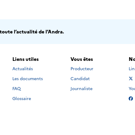
oute l’actualité de l’Andra.
Liens utiles
Vous êtes
No
Nou
Actualités
Producteur
Li
Les documents
Candidat
Nou
FAQ
Journaliste
Yo
Glossaire