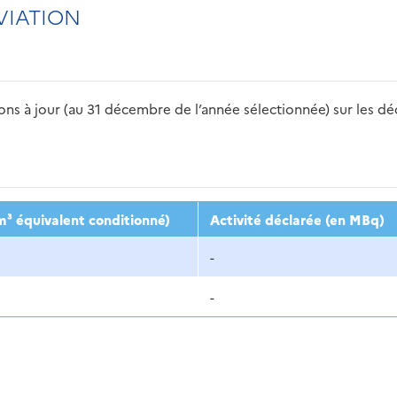
VIATION
s à jour (au 31 décembre de l’année sélectionnée) sur les déch
2016
2017
2018
2019
20
m³ équivalent conditionné)
Activité déclarée (en MBq)
-
-