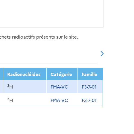
ets radioactifs présents sur le site.
20
2021
2022
2023
2024
Radionucléides
Catégorie
Famille
3
H
FMA-VC
F3-7-01
3
H
FMA-VC
F3-7-01