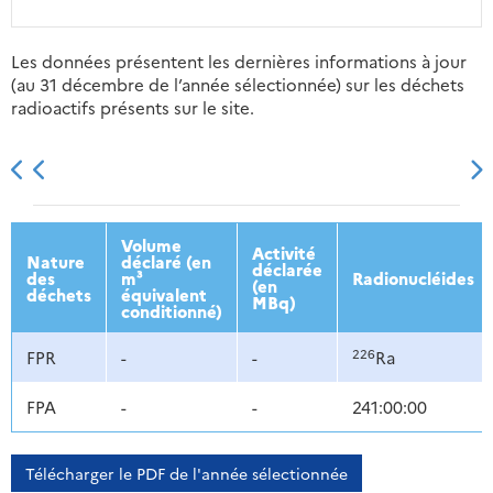
Les données présentent les dernières informations à jour
(au 31 décembre de l’année sélectionnée) sur les déchets
radioactifs présents sur le site.
2013
2014
2015
2016
Volume
Activité
Nature
déclaré (en
déclarée
des
m³
Radionucléides
(en
déchets
équivalent
MBq)
conditionné)
226
FPR
-
-
Ra
FPA
-
-
241:00:00
Télécharger le PDF de l'année sélectionnée