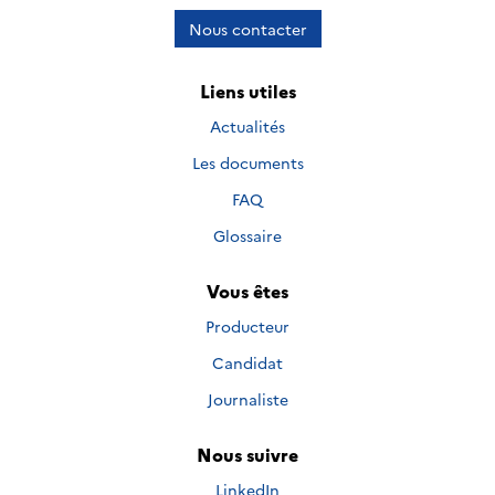
Nous contacter
Liens utiles
Actualités
Les documents
FAQ
Glossaire
Vous êtes
Producteur
Candidat
Journaliste
Nous suivre
Nous suivre sur
LinkedIn