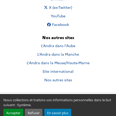
Nous suivre sur
X (ex-Twitter)
Nous suivre sur
YouTube
Nous suivre sur
Facebook
Nos autres sites
L'Andra dans l'Aube
L'Andra dans la Manche
L'Andra dans la Meuse/Haute-Marne
Site international
Nos autres sites
Nous collectons et traitons vos informations personnelles dans le but
Andra.fr
© 2026 - Andra. Tous droits réservés.
suivant :
Système
.
Accepter
Refuser
En savoir plus