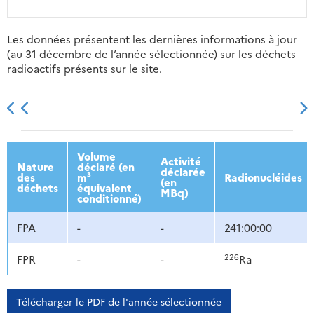
Les données présentent les dernières informations à jour
(au 31 décembre de l’année sélectionnée) sur les déchets
radioactifs présents sur le site.
2013
2014
2015
2016
Volume
Activité
Nature
déclaré (en
déclarée
des
m³
Radionucléides
(en
déchets
équivalent
MBq)
conditionné)
FPA
-
-
241:00:00
226
FPR
-
-
Ra
Télécharger le PDF de l'année sélectionnée