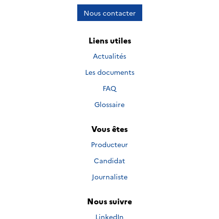
Nous contacter
Liens utiles
Actualités
Les documents
FAQ
Glossaire
Vous êtes
Producteur
Candidat
Journaliste
Nous suivre
Nous suivre sur
LinkedIn