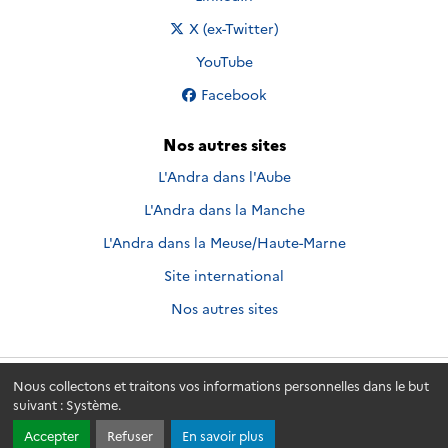
Nous suivre sur
X (ex-Twitter)
Nous suivre sur
YouTube
Nous suivre sur
Facebook
Nos autres sites
L'Andra dans l'Aube
L'Andra dans la Manche
L'Andra dans la Meuse/Haute-Marne
Site international
Nos autres sites
Nous collectons et traitons vos informations personnelles dans le but
Andra.fr
© 2026 - Andra. Tous droits réservés.
suivant :
Système
.
Accepter
Refuser
En savoir plus