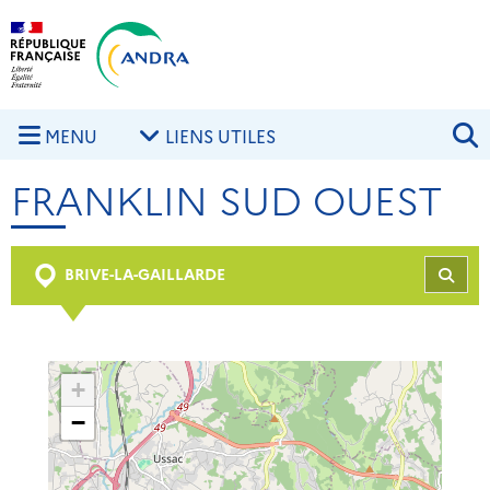
Aller au contenu principal
Skip to navigation
R
MENU
LIENS UTILES
FRANKLIN SUD OUEST
BRIVE-LA-GAILLARDE
REC
+
−