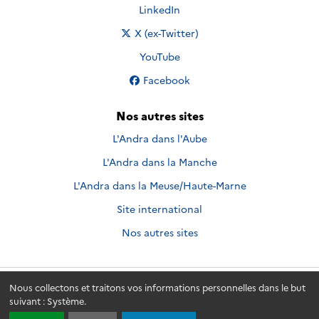
Nous suivre sur
LinkedIn
Nous suivre sur
X (ex-Twitter)
Nous suivre sur
YouTube
Nous suivre sur
Facebook
Nos autres sites
L'Andra dans l'Aube
L'Andra dans la Manche
L'Andra dans la Meuse/Haute-Marne
Site international
Nos autres sites
Nous collectons et traitons vos informations personnelles dans le but
Andra.fr
© 2026 - Andra. Tous droits réservés.
suivant :
Système
.