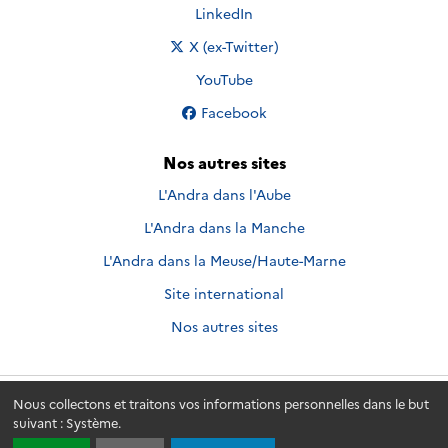
Nous suivre sur
LinkedIn
Nous suivre sur
X (ex-Twitter)
Nous suivre sur
YouTube
Nous suivre sur
Facebook
Nos autres sites
L'Andra dans l'Aube
L'Andra dans la Manche
L'Andra dans la Meuse/Haute-Marne
Site international
Nos autres sites
Nous collectons et traitons vos informations personnelles dans le but
Andra.fr
© 2026 - Andra. Tous droits réservés.
suivant :
Système
.