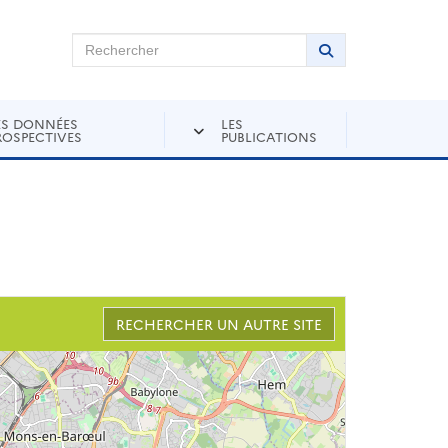
chercher sur Andra Inventaire
Rechercher
Lancer la recher
ES DONNÉES
LES
ROSPECTIVES
PUBLICATIONS
RECHERCHER UN AUTRE SITE