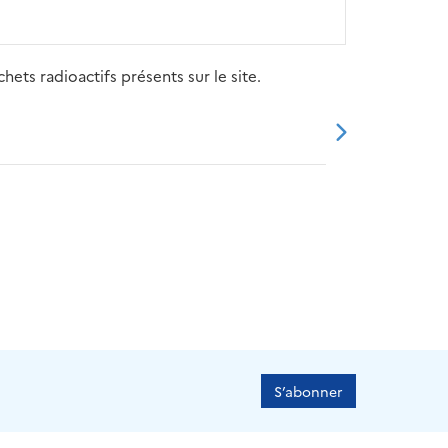
ets radioactifs présents sur le site.
20
2021
2022
2023
2024
S’abonner