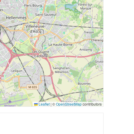
Leaflet
|
©
OpenStreetMap
contributors