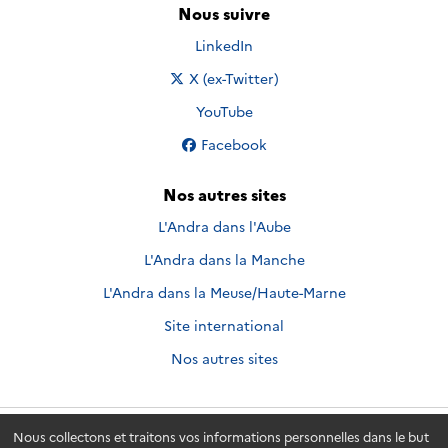
Nous suivre
Nous suivre sur
LinkedIn
Nous suivre sur
X (ex-Twitter)
Nous suivre sur
YouTube
Nous suivre sur
Facebook
Nos autres sites
L'Andra dans l'Aube
L'Andra dans la Manche
L'Andra dans la Meuse/Haute-Marne
Site international
Nos autres sites
Nous collectons et traitons vos informations personnelles dans le but
Andra.fr
© 2026 - Andra. Tous droits réservés.