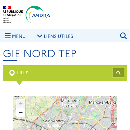
Aller au contenu principal
Skip to navigation
R
MENU
LIENS UTILES
GIE NORD TEP
LILLE
REC
+
−