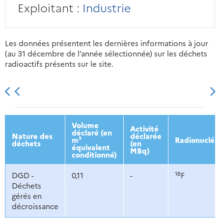
Exploitant :
Industrie
Les données présentent les dernières informations à jour
(au 31 décembre de l’année sélectionnée) sur les déchets
radioactifs présents sur le site.
2013
2014
2015
2016
Volume
Activité
déclaré (en
Nature des
déclarée
m³
Radionucléi
déchets
(en
équivalent
MBq)
conditionné)
18
DGD -
0,11
-
F
Déchets
gérés en
décroissance