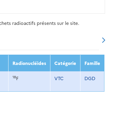
ets radioactifs présents sur le site.
20
2021
2022
2023
2024
Radionucléides
Catégorie
Famille
18
F
VTC
DGD