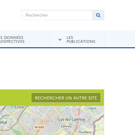
chercher sur Andra Inventaire
Rechercher
Lancer la recher
ES DONNÉES
LES
ROSPECTIVES
PUBLICATIONS
RECHERCHER UN AUTRE SITE