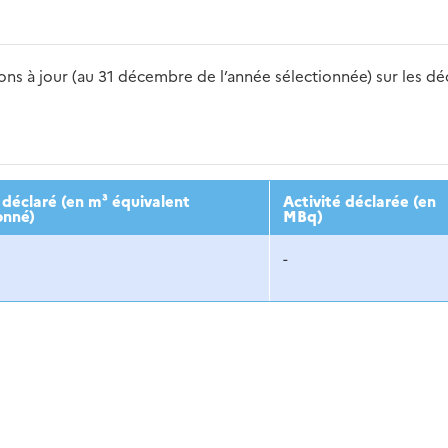
s à jour (au 31 décembre de l’année sélectionnée) sur les déch
2016
2017
2018
2019
20
déclaré (en m³ équivalent
Activité déclarée (en
onné)
MBq)
-