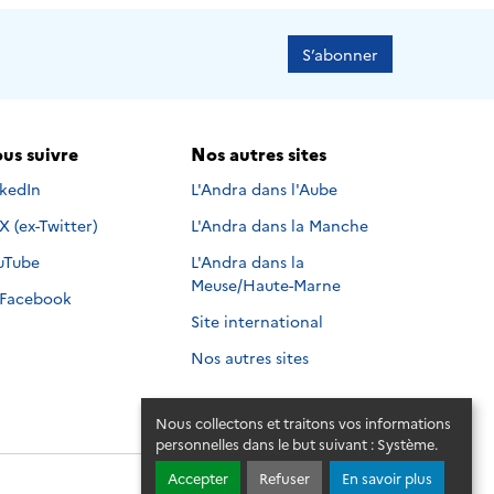
S’abonner
us suivre
Nos autres sites
s suivre sur
nkedIn
L'Andra dans l'Aube
Nous suivre sur
X (ex-Twitter)
L'Andra dans la Manche
s suivre sur
uTube
L'Andra dans la
Meuse/Haute-Marne
Nous suivre sur
Facebook
Site international
Nos autres sites
Nous collectons et traitons vos informations
personnelles dans le but suivant :
Système
.
Accepter
Refuser
En savoir plus
© 2026 - Andra. Tous droits réservés.