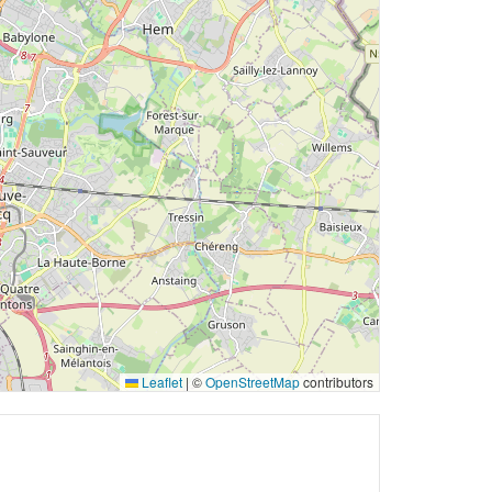
Leaflet
|
©
OpenStreetMap
contributors