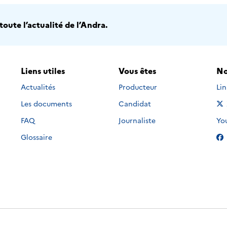
oute l’actualité de l’Andra.
Liens utiles
Vous êtes
No
Nou
Actualités
Producteur
Li
Les documents
Candidat
Nou
FAQ
Journaliste
Yo
Glossaire