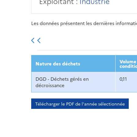
Exploitant :
Industrie
Les données présentent les dernières information
2013
2014
2015
Volume 
Nature des déchets
conditi
DGD - Déchets gérés en
0,11
décroissance
Télécharger le PDF de l'année sélectionnée