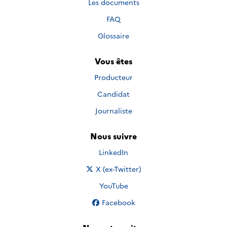
Les documents
FAQ
Glossaire
Vous êtes
Producteur
Candidat
Journaliste
Nous suivre
Nous suivre sur
LinkedIn
Nous suivre sur
X (ex-Twitter)
Nous suivre sur
YouTube
Nous suivre sur
Facebook