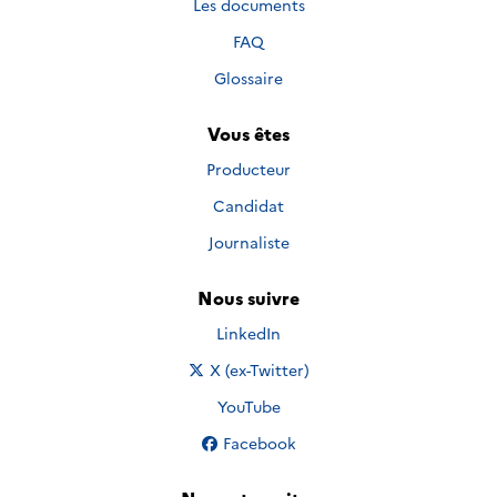
Les documents
FAQ
Glossaire
Vous êtes
Producteur
Candidat
Journaliste
Nous suivre
Nous suivre sur
LinkedIn
Nous suivre sur
X (ex-Twitter)
Nous suivre sur
YouTube
Nous suivre sur
Facebook