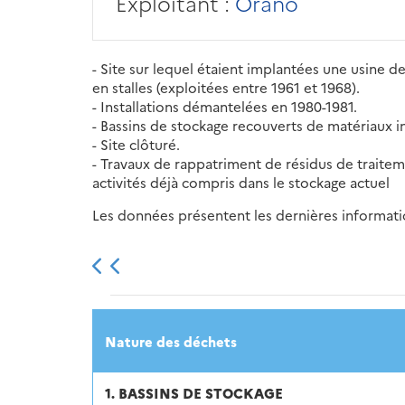
Exploitant :
Orano
- Site sur lequel étaient implantées une usine d
en stalles (exploitées entre 1961 et 1968).
- Installations démantelées en 1980-1981.
- Bassins de stockage recouverts de matériaux i
- Site clôturé.
- Travaux de rappatriment de résidus de traitem
activités déjà compris dans le stockage actuel
Les données présentent les dernières information
2013
2014
2015
Nature des déchets
1. BASSINS DE STOCKAGE