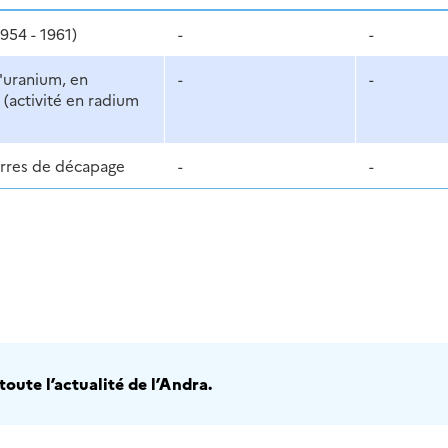
954 - 1961)
-
-
'uranium, en
-
-
(activité en radium
erres de décapage
-
-
oute l’actualité de l’Andra.