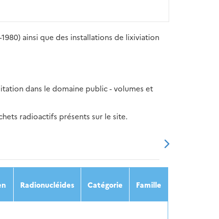
80) ainsi que des installations de lixiviation
itation dans le domaine public - volumes et
ets radioactifs présents sur le site.
20
2021
2022
2023
2024
en
Radionucléides
Catégorie
Famille