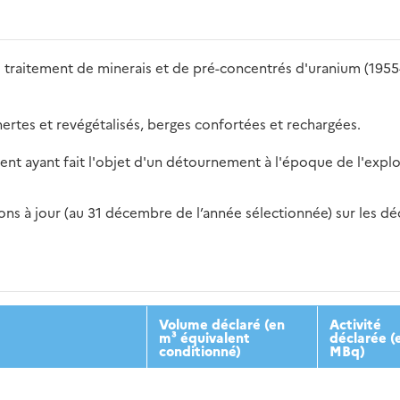
e traitement de minerais et de pré-concentrés d'uranium (1955-19
nertes et revégétalisés, berges confortées et rechargées.
ent ayant fait l'objet d'un détournement à l'époque de l'explo
s à jour (au 31 décembre de l’année sélectionnée) sur les déch
2016
2017
2018
2019
20
Volume déclaré (en
Activité
m³ équivalent
déclarée (
conditionné)
MBq)