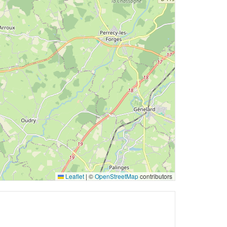
Leaflet
|
©
OpenStreetMap
contributors