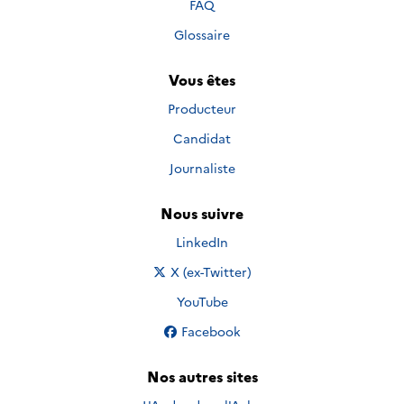
FAQ
Glossaire
Vous êtes
Producteur
Candidat
Journaliste
Nous suivre
Nous suivre sur
LinkedIn
Nous suivre sur
X (ex-Twitter)
Nous suivre sur
YouTube
Nous suivre sur
Facebook
Nos autres sites