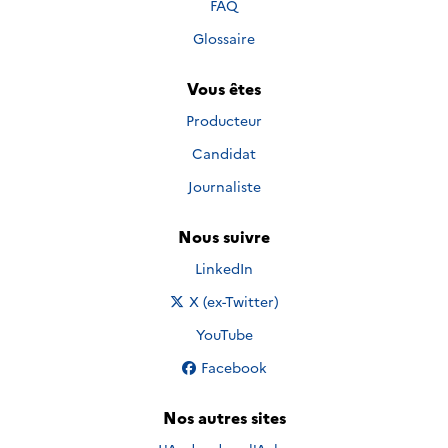
FAQ
Glossaire
Vous êtes
Producteur
Candidat
Journaliste
Nous suivre
Nous suivre sur
LinkedIn
Nous suivre sur
X (ex-Twitter)
Nous suivre sur
YouTube
Nous suivre sur
Facebook
Nos autres sites