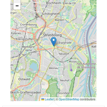
−
Leaflet
|
©
OpenStreetMap
contributors