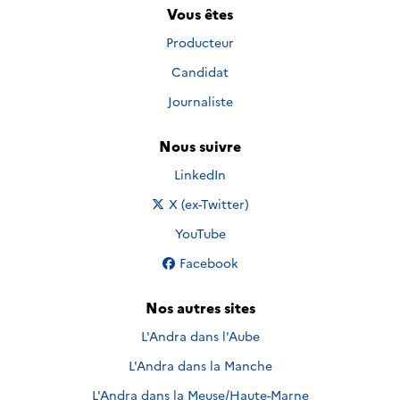
Vous êtes
Producteur
Candidat
Journaliste
Nous suivre
Nous suivre sur
LinkedIn
Nous suivre sur
X (ex-Twitter)
Nous suivre sur
YouTube
Nous suivre sur
Facebook
Nos autres sites
L'Andra dans l'Aube
L'Andra dans la Manche
L'Andra dans la Meuse/Haute-Marne