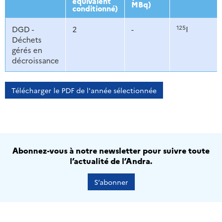
équivalent
MBq)
conditionné)
125
DGD -
2
-
I
Déchets
gérés en
décroissance
Télécharger le PDF de l'année sélectionnée
Abonnez-vous à notre newsletter pour suivre toute
l’actualité de l’Andra.
S’abonner