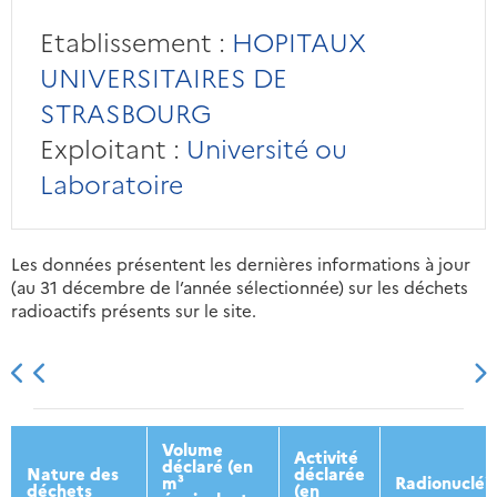
Etablissement :
HOPITAUX
UNIVERSITAIRES DE
STRASBOURG
Exploitant :
Université ou
Laboratoire
Les données présentent les dernières informations à jour
(au 31 décembre de l’année sélectionnée) sur les déchets
radioactifs présents sur le site.
2013
2014
2015
2016
Volume
Activité
déclaré (en
Nature des
déclarée
m³
Radionucléi
déchets
(en